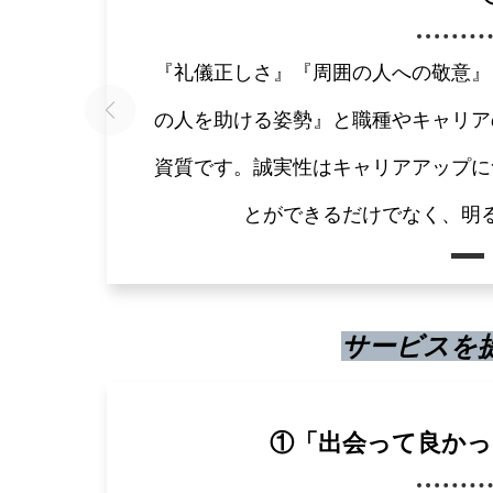
『礼儀正しさ』『周囲の人への敬意』
仕事を通じて主体的に取り組み自分を
向上心を高めるには、常に目標を持つ
物事に対し自ら進んで働きかけ、意欲
の人を助ける姿勢』と職種やキャリア
えば仕事を通して失敗してしまった時
向かって努力を続けています。自己改
課題に気づくことができる』『チャレ
資質です。誠実性はキャリアアップに
だったのか・同じミスを繰り返さない
など目的意識が高く、意欲的
を行い、高みを
とができるだけでなく、明
りから計画を
サービスを
①
「出会って良かっ