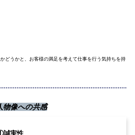
。
るかどうかと、お客様の満足を考えて仕事を行う気持ちを持
人物像への共感
①
②自立心
誠実性