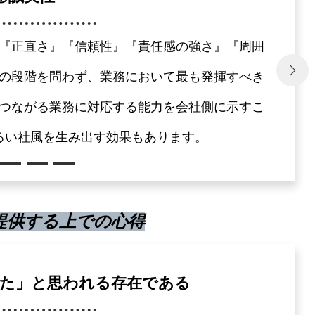
③向上心
④積極性
『正直さ』『信頼性』『責任感の強さ』『周囲
成長させたいと思う心を大事にしています。例
ことが大切です。目標設定を明確にし、それに
的に取り組む姿勢を大事にしています。『自ら
の段階を問わず、業務において最も発揮すべき
、なぜミスが起こってしまったのか・原因は何
善を常に意識し、継続的な学習とスキルアップ
ンジ精神がある』『周囲を巻き込む力がある』
つながる業務に対応する能力を会社側に示すこ
ようどう取り組んでいくかのかといった振り返
に取り組むことを大切にしています。
目指し取り組みましょう。
るい社風を生み出す効果もあります。
立て行動に移します。
提供する上での心得
た」と思われる存在である